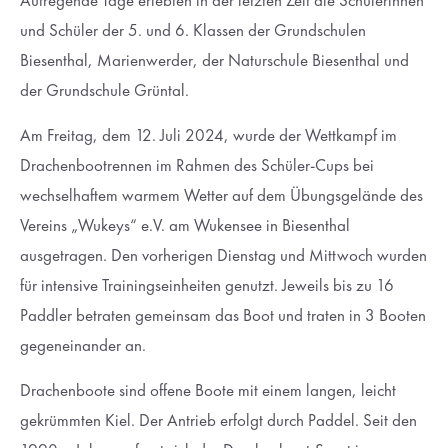
Aufregende Tage erlebten in der letzten Zeit die Schülerinnen
Lorem ipsum dolor sit amet:
und Schüler der 5. und 6. Klassen der Grundschulen
Biesenthal, Marienwerder, der Naturschule Biesenthal und
der Grundschule Grüntal.
24h
/ 365days
Am Freitag, dem 12. Juli 2024, wurde der Wettkampf im
Drachenbootrennen im Rahmen des Schüler-Cups bei
wechselhaftem warmem Wetter auf dem Übungsgelände des
We offer support for our customers
Mon - Fri 8:00am - 5:00pm
(GMT +1)
Vereins „Wukeys“ e.V. am Wukensee in Biesenthal
ausgetragen. Den vorherigen Dienstag und Mittwoch wurden
Get in touch
für intensive Trainingseinheiten genutzt. Jeweils bis zu 16
Cybersteel Inc.
Paddler betraten gemeinsam das Boot und traten in 3 Booten
376-293 City Road, Suite 600
gegeneinander an.
San Francisco, CA 94102
Drachenboote sind offene Boote mit einem langen, leicht
gekrümmten Kiel. Der Antrieb erfolgt durch Paddel. Seit den
Have any questions?
+44 1234 567 890