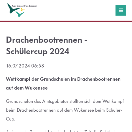
Login
Benutzername
Drachenbootrennen -
Schülercup 2024
Passwort
16.07.2024 06:58
Wettkampf der Grundschulen im Drachenbootrennen
auf dem Wukensee
Anmelden
Grundschulen des Amtsgebietes stellten sich dem Wettkampf
beim Drachenbootrennen auf dem Wukensee beim Schüler-
Register
|
Lost your password?
Cup.
Support