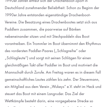
1990er Jahren erfreut sich der Drachenboot-Sport in
Deutschland zunehmender Beliebtheit. Schon zu Beginn der
Drop us a line
1990er Jahre entstanden eigenständige Drachenboot-
info@yourdomain.com
Vereine. Die Besatzung eines Drachenbootes setzt sich aus
About us
Paddlern zusammen, die paarweise auf Bänken
nebeneinander sitzen und mit Stechpaddeln das Boot
Lorem ipsum dolor sit amet, consectetuer adipiscing
vorantreiben. Ein Trommler im Boot übernimmt den Rhythmus
elit.
des vordersten Paddler-Paares („Schlagreihe“ oder
Aenean commodo ligula eget dolor. Aenean massa. Cum
„Schlagleute“) und sorgt mit seinen Schlägen für einen
sociis natoque penatibus et magnis dis parturient montes,
gleichmäßigen Takt aller Paddler im Boot und motiviert die
nascetur ridiculus mus. Donec quam felis, ultricies nec.
Mannschaft durch Zurufe. Am Freitag waren es in diesem Fall
gemeinschaftliches Lautes zählen bis zehn. Der Steuermann,
ein Mitglied aus dem Verein „Wukeys“ e.V. steht im Heck und
steuert das Boot mit einem Langruder. Das Ziel der
Wettkämpfe besteht darin, eine vorgegebene Strecke so