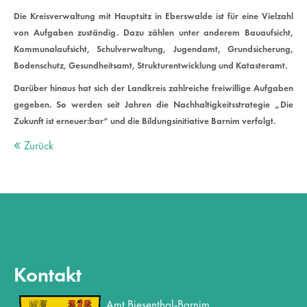
Die Kreisverwaltung mit Hauptsitz in Eberswalde ist für eine Vielzahl
Drop us a line
von Aufgaben zuständig. Dazu zählen unter anderem Bauaufsicht,
info@yourdomain.com
Kommunalaufsicht, Schulverwaltung, Jugendamt, Grundsicherung,
Bodenschutz, Gesundheitsamt, Strukturentwicklung und Katasteramt.
About us
Darüber hinaus hat sich der Landkreis zahlreiche freiwillige Aufgaben
gegeben. So werden seit Jahren die Nachhaltigkeitsstrategie „Die
Lorem ipsum dolor sit amet, consectetuer adipiscing
Zukunft ist erneuer:bar“ und die Bildungsinitiative Barnim verfolgt.
elit.
Zurück
Aenean commodo ligula eget dolor. Aenean massa. Cum
sociis natoque penatibus et magnis dis parturient montes,
nascetur ridiculus mus. Donec quam felis, ultricies nec.
Kontakt
Amt Biesenthal-Barnim