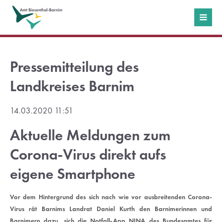
Login
Benutzername
Pressemitteilung des
Landkreises Barnim
Passwort
14.03.2020 11:51
Aktuelle Meldungen zum
Corona-Virus direkt aufs
Anmelden
eigene Smartphone
Register
|
Lost your password?
Vor dem Hintergrund des sich nach wie vor ausbreitenden Corona-
Virus rät Barnims Landrat Daniel Kurth den Barnimerinnen und
Support
Barnimern dazu, sich die Notfall-App NINA des Bundesamtes für