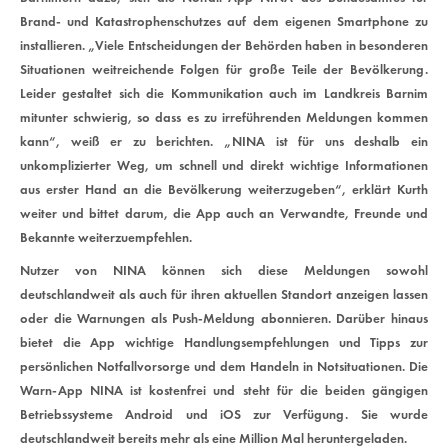
Brand- und Katastrophenschutzes auf dem eigenen Smartphone zu
Lorem ipsum dolor sit amet:
installieren. „Viele Entscheidungen der Behörden haben in besonderen
Situationen weitreichende Folgen für große Teile der Bevölkerung.
Leider gestaltet sich die Kommunikation auch im Landkreis Barnim
24h
/ 365days
mitunter schwierig, so dass es zu irreführenden Meldungen kommen
kann“, weiß er zu berichten. „NINA ist für uns deshalb ein
unkomplizierter Weg, um schnell und direkt wichtige Informationen
aus erster Hand an die Bevölkerung weiterzugeben“, erklärt Kurth
We offer support for our customers
weiter und bittet darum, die App auch an Verwandte, Freunde und
Mon - Fri 8:00am - 5:00pm
(GMT +1)
Bekannte weiterzuempfehlen.
Get in touch
Nutzer von NINA können sich diese Meldungen sowohl
deutschlandweit als auch für ihren aktuellen Standort anzeigen lassen
Cybersteel Inc.
oder die Warnungen als Push-Meldung abonnieren. Darüber hinaus
376-293 City Road, Suite 600
bietet die App wichtige Handlungsempfehlungen und Tipps zur
San Francisco, CA 94102
persönlichen Notfallvorsorge und dem Handeln in Notsituationen. Die
Warn-App NINA ist kostenfrei und steht für die beiden gängigen
Betriebssysteme Android und iOS zur Verfügung. Sie wurde
Have any questions?
deutschlandweit bereits mehr als eine Million Mal heruntergeladen.
+44 1234 567 890