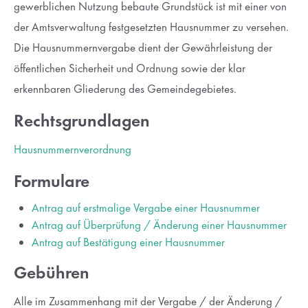
gewerblichen Nutzung bebaute Grundstück ist mit einer von
Lorem ipsum dolor sit amet:
der Amtsverwaltung festgesetzten Hausnummer zu versehen.
Die Hausnummernvergabe dient der Gewährleistung der
öffentlichen Sicherheit und Ordnung sowie der klar
24h
/ 365days
erkennbaren Gliederung des Gemeindegebietes.
Rechtsgrundlagen
We offer support for our customers
Hausnummernverordnung
Mon - Fri 8:00am - 5:00pm
(GMT +1)
Formulare
Get in touch
Antrag auf erstmalige Vergabe einer Hausnummer
Cybersteel Inc.
Antrag auf Überprüfung / Änderung einer Hausnummer
376-293 City Road, Suite 600
Antrag auf Bestätigung einer Hausnummer
San Francisco, CA 94102
Gebühren
Have any questions?
Alle im Zusammenhang mit der Vergabe / der Änderung /
+44 1234 567 890