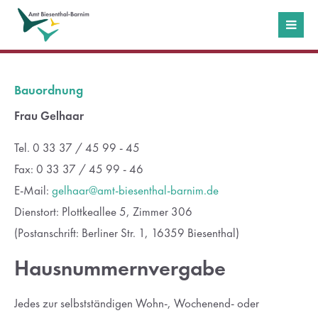
Login
Benutzername
Bauordnung
Frau Gelhaar
Passwort
Tel. 0 33 37 / 45 99 - 45
Fax: 0 33 37 / 45 99 - 46
E-Mail:
gelhaar@amt-biesenthal-barnim.de
Dienstort: Plottkeallee 5, Zimmer 306
Anmelden
(Postanschrift: Berliner Str. 1, 16359 Biesenthal)
Hausnummernvergabe
Register
|
Lost your password?
Support
Jedes zur selbstständigen Wohn-, Wochenend- oder