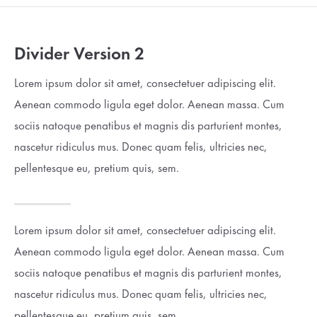
Drop us a line
info@yourdomain.com
Divider Version 2
Lorem ipsum dolor sit amet, consectetuer adipiscing elit.
About us
Aenean commodo ligula eget dolor. Aenean massa. Cum
Lorem ipsum dolor sit amet, consectetuer adipiscing
sociis natoque penatibus et magnis dis parturient montes,
elit.
nascetur ridiculus mus. Donec quam felis, ultricies nec,
Aenean commodo ligula eget dolor. Aenean massa. Cum
pellentesque eu, pretium quis, sem.
sociis natoque penatibus et magnis dis parturient montes,
nascetur ridiculus mus. Donec quam felis, ultricies nec.
Lorem ipsum dolor sit amet, consectetuer adipiscing elit.
Aenean commodo ligula eget dolor. Aenean massa. Cum
sociis natoque penatibus et magnis dis parturient montes,
nascetur ridiculus mus. Donec quam felis, ultricies nec,
pellentesque eu, pretium quis, sem.