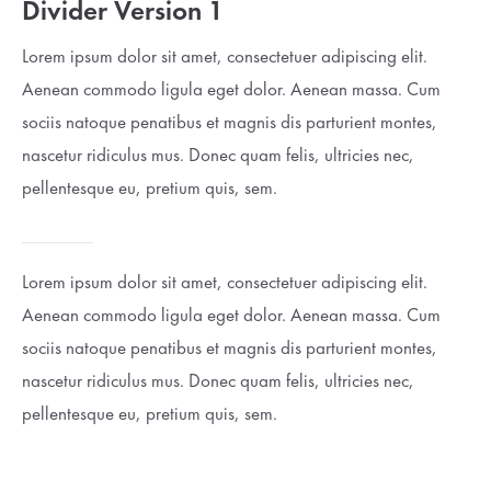
Divider Version 1
Lorem ipsum dolor sit amet:
Lorem ipsum dolor sit amet, consectetuer adipiscing elit.
Aenean commodo ligula eget dolor. Aenean massa. Cum
24h
sociis natoque penatibus et magnis dis parturient montes,
/ 365days
nascetur ridiculus mus. Donec quam felis, ultricies nec,
pellentesque eu, pretium quis, sem.
We offer support for our customers
Mon - Fri 8:00am - 5:00pm
(GMT +1)
Lorem ipsum dolor sit amet, consectetuer adipiscing elit.
Get in touch
Aenean commodo ligula eget dolor. Aenean massa. Cum
Cybersteel Inc.
sociis natoque penatibus et magnis dis parturient montes,
376-293 City Road, Suite 600
nascetur ridiculus mus. Donec quam felis, ultricies nec,
San Francisco, CA 94102
pellentesque eu, pretium quis, sem.
Have any questions?
+44 1234 567 890