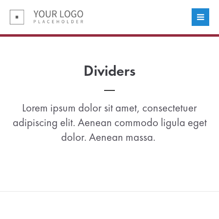
Login
Benutzername
Dividers
Passwort
Lorem ipsum dolor sit amet, consectetuer
adipiscing elit. Aenean commodo ligula eget
dolor. Aenean massa.
Anmelden
Register
|
Lost your password?
Support