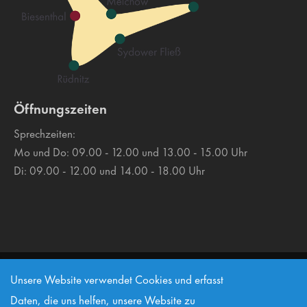
Öffnungszeiten
Sprechzeiten:
Mo und Do: 09.00 - 12.00 und 13.00 - 15.00 Uhr
Di: 09.00 - 12.00 und 14.00 - 18.00 Uhr
Copyright 2026 Amt Biesenthal-Barnim
Unsere Website verwendet Cookies und erfasst
Datenschutz
Informationspflicht nach DSGVO
Impressum
Daten, die uns helfen, unsere Website zu