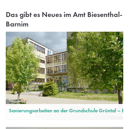
Lorem ipsum dolor sit amet:
Das gibt es Neues im Amt Biesenthal-
Barnim
24h
/ 365days
We offer support for our customers
Mon - Fri 8:00am - 5:00pm
(GMT +1)
Get in touch
Cybersteel Inc.
376-293 City Road, Suite 600
San Francisco, CA 94102
Sanierungsarbeiten an der Grundschule Grüntal – Eur
Have any questions?
+44 1234 567 890