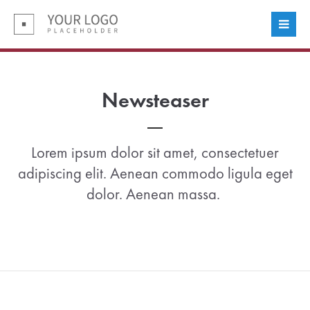
Login
Benutzername
Newsteaser
Passwort
Lorem ipsum dolor sit amet, consectetuer
adipiscing elit. Aenean commodo ligula eget
dolor. Aenean massa.
Anmelden
Register
|
Lost your password?
Support