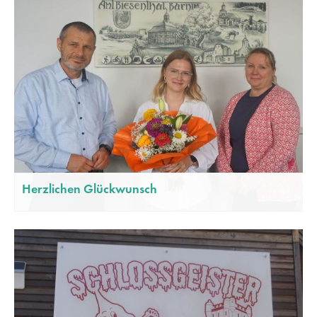
Drop us a line
info@yourdomain.com
About us
Lorem ipsum dolor sit amet, consectetuer adipiscing
elit.
Aenean commodo ligula eget dolor. Aenean massa. Cum
sociis natoque penatibus et magnis dis parturient montes,
Herzlichen Glückwunsch
nascetur ridiculus mus. Donec quam felis, ultricies nec.