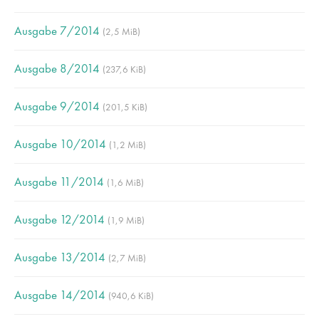
Lorem ipsum dolor sit amet:
Ausgabe 7/2014
(2,5 MiB)
Ausgabe 8/2014
(237,6 KiB)
24h
/ 365days
Ausgabe 9/2014
(201,5 KiB)
We offer support for our customers
Ausgabe 10/2014
(1,2 MiB)
Mon - Fri 8:00am - 5:00pm
(GMT +1)
Ausgabe 11/2014
(1,6 MiB)
Get in touch
Ausgabe 12/2014
Cybersteel Inc.
(1,9 MiB)
376-293 City Road, Suite 600
Ausgabe 13/2014
San Francisco, CA 94102
(2,7 MiB)
Ausgabe 14/2014
(940,6 KiB)
Have any questions?
+44 1234 567 890