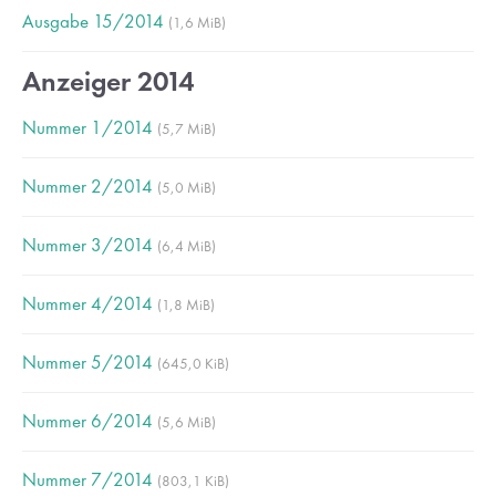
Ausgabe 15/2014
(1,6 MiB)
Drop us a line
Anzeiger 2014
info@yourdomain.com
Nummer 1/2014
(5,7 MiB)
About us
Nummer 2/2014
Lorem ipsum dolor sit amet, consectetuer adipiscing
(5,0 MiB)
elit.
Nummer 3/2014
(6,4 MiB)
Aenean commodo ligula eget dolor. Aenean massa. Cum
sociis natoque penatibus et magnis dis parturient montes,
Nummer 4/2014
(1,8 MiB)
nascetur ridiculus mus. Donec quam felis, ultricies nec.
Nummer 5/2014
(645,0 KiB)
Nummer 6/2014
(5,6 MiB)
Nummer 7/2014
(803,1 KiB)