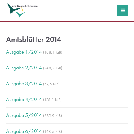
Login
Benutzername
Amtsblätter 2014
Ausgabe 1/2014
(108,1 KiB)
Passwort
Ausgabe 2/2014
(248,7 KiB)
Ausgabe 3/2014
(77,5 KiB)
Anmelden
Ausgabe 4/2014
(128,1 KiB)
Register
|
Lost your password?
Ausgabe 5/2014
(235,9 KiB)
Support
Ausgabe 6/2014
(148,5 KiB)