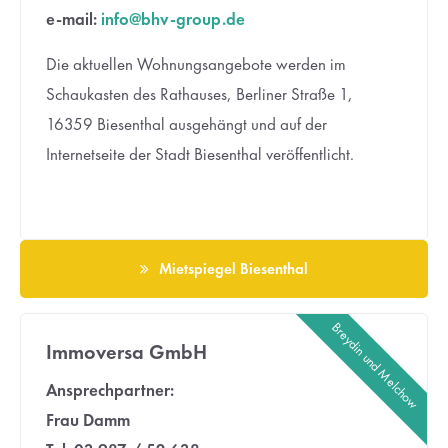
e-mail:
info@bhv-group.de
Lorem ipsum dolor sit amet:
Die aktuellen Wohnungsangebote werden im
Schaukasten des Rathauses, Berliner Straße 1,
24h
/ 365days
16359 Biesenthal ausgehängt und auf der
Internetseite der Stadt Biesenthal veröffentlicht.
We offer support for our customers
Mon - Fri 8:00am - 5:00pm
(GMT +1)
Get in touch
Mietspiegel Biesenthal
Cybersteel Inc.
Breydin und Melchow
376-293 City Road, Suite 600
Immoversa GmbH
San Francisco, CA 94102
Ansprechpartner:
Frau Damm
Have any questions?
+44 1234 567 890