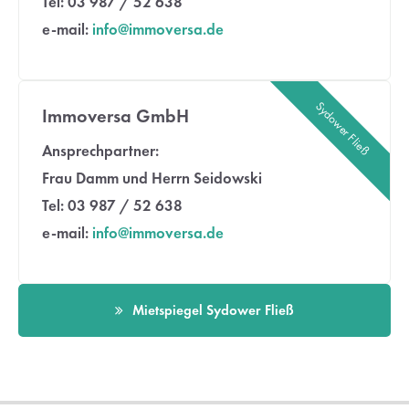
Tel: 03 987 / 52 638
e-mail:
info@immoversa.de
Drop us a line
info@yourdomain.com
Sydower Fließ
About us
Immoversa GmbH
Ansprechpartner:
Lorem ipsum dolor sit amet, consectetuer adipiscing
elit.
Frau Damm und Herrn Seidowski
Tel: 03 987 / 52 638
Aenean commodo ligula eget dolor. Aenean massa. Cum
e-mail:
info@immoversa.de
sociis natoque penatibus et magnis dis parturient montes,
nascetur ridiculus mus. Donec quam felis, ultricies nec.
Mietspiegel Sydower Fließ