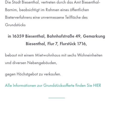
Die Stadt Biesenthal, vertreten durch das Amt Biesenthal-
Barnim, beabsichtigt im Rahmen eines öffentlichen
Drop us a line
Bieterverfahrens eine unvermessene Teilfläche des
info@yourdomain.com
Grundstücks
About us
in 16359 Biesenthal, Bahnhofstraße 49, Gemarkung
Lorem ipsum dolor sit amet, consectetuer adipiscing
Biesenthal, Flur 7, Flurstück 1716,
elit.
bebaut mit einem Mietwohnhaus mit sechs Wohneinheiten
Aenean commodo ligula eget dolor. Aenean massa. Cum
und diversen Nebengebäuden,
sociis natoque penatibus et magnis dis parturient montes,
nascetur ridiculus mus. Donec quam felis, ultricies nec.
gegen Höchstgebot zu verkaufen.
Alle Informationen zur Grundstücksofferte finden Sie HIER