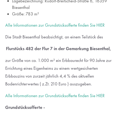
Lagebezeichnung: Rudolf-Breitscheid-Straße 6, 16359
Lorem ipsum dolor sit amet:
Biesenthal
Größe: 783 m²
Alle Informationen zur Grundstücksofferte finden Sie HIER
24h
/ 365days
Die Stadt Biesenthal beabsichtigt, an einem Teilstück des
Flurstücks 482 der Flur 7 in der Gemarkung Biesenthal,
We offer support for our customers
Mon - Fri 8:00am - 5:00pm
(GMT +1)
zur Größe von ca. 1.000 m² ein Erbbaurecht für 90 Jahre zur
Errichtung eines Eigenheims zu einem wertgesicherten
Get in touch
Erbbauzins von zurzeit jährlich 4,4 % des aktuellen
Cybersteel Inc.
Bodenrichterwertes ( z.Zt. 210 Euro ) auszugeben.
376-293 City Road, Suite 600
San Francisco, CA 94102
Alle Informationen zur Grundstücksofferte finden Sie HIER
Grundstücksofferte -
Have any questions?
+44 1234 567 890