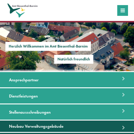
Login
Benutzername
Herzlich Willkommen im Amt Biesenthal-Barnim
Natürlich freundlich
Passwort
Ansprechpartner
Anmelden
Dienstleistungen
Stellenausschreibungen
Register
|
Lost your password?
Neubau Verwaltungsgebäude
Support