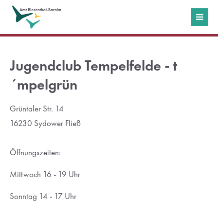
Login
Benutzername
Jugendclub Tempelfelde - t
´mpelgrün
Passwort
Grüntaler Str. 14
16230 Sydower Fließ
Öffnungszeiten:
Anmelden
Mittwoch 16 - 19 Uhr
Register
|
Lost your password?
Sonntag 14 - 17 Uhr
Support