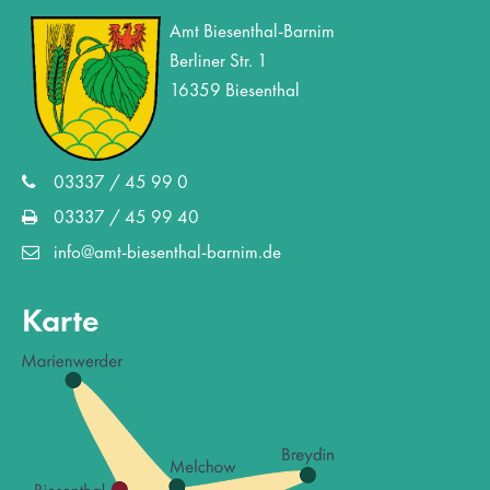
Amt Biesenthal-Barnim
Drop us a line
Berliner Str. 1
info@yourdomain.com
16359 Biesenthal
About us
03337 / 45 99 0
Lorem ipsum dolor sit amet, consectetuer adipiscing
elit.
03337 / 45 99 40
info@amt-biesenthal-barnim.de
Aenean commodo ligula eget dolor. Aenean massa. Cum
sociis natoque penatibus et magnis dis parturient montes,
nascetur ridiculus mus. Donec quam felis, ultricies nec.
Karte