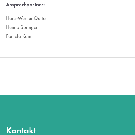
Ansprechpartner:
Lorem ipsum dolor sit amet:
Hans-Werner Oertel
Heimo Springer
24h
/ 365days
Pamela Kain
We offer support for our customers
Mon - Fri 8:00am - 5:00pm
(GMT +1)
Get in touch
Cybersteel Inc.
376-293 City Road, Suite 600
San Francisco, CA 94102
Have any questions?
Kontakt
+44 1234 567 890