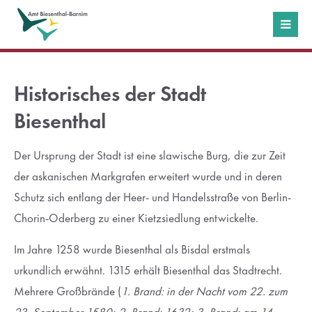
Login
Benutzername
Historisches der Stadt
Biesenthal
Passwort
Der Ursprung der Stadt ist eine slawische Burg, die zur Zeit
der askanischen Markgrafen erweitert wurde und in deren
Schutz sich entlang der Heer- und Handelsstraße von Berlin-
Chorin-Oderberg zu einer Kietzsiedlung entwickelte.
Anmelden
Im Jahre 1258 wurde Biesenthal als Bisdal erstmals
Register
|
Lost your password?
urkundlich erwähnt. 1315 erhält Biesenthal das Stadtrecht.
Mehrere Großbrände (
1. Brand: in der Nacht vom 22. zum
Support