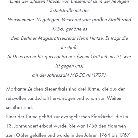
Eines der ältesten Häuser von Biesenthal ist in der heutigen
Schulstraße mit der
Drop us a line
Hausnummer 10 gelegen. Verschont vom großen Stadtbrand
info@yourdomain.com
1756, gehörte es
About us
dem Berliner Magistratssekretär Herrn Hintze. Es trägt die
Inschrift:
Lorem ipsum dolor sit amet, consectetuer adipiscing
Si Deus pro nobis quis contra nos (wenn Gott mit uns ist, wer
elit.
ist gegen uns)
Aenean commodo ligula eget dolor. Aenean massa. Cum
mit der Jahreszahl MDCCVII (1707).
sociis natoque penatibus et magnis dis parturient montes,
nascetur ridiculus mus. Donec quam felis, ultricies nec.
Markante Zeichen Biesenthals sind drei Türme, die aus der
reizvollen Landschaft hervorragen und schon von Weitem
sichtbar sind.
Einer der Türme gehört zur evangelischen Pfarrkirche, die im
13. Jahrhundert erbaut wurde. Sie war 1756 den Flammen
zum Opfer gefallen und wurde in den Jahren 1764 bis 1767