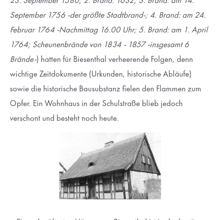
23. September 1580; 2. Brand: 1632; 3. Brand: am 14.
Lorem ipsum dolor sit amet:
September 1756 -der größte Stadtbrand-; 4. Brand: am 24.
Februar 1764 -Nachmittag 16.00 Uhr; 5. Brand: am 1. April
1764; Scheunenbrände von 1834 - 1857 -insgesamt 6
24h
/ 365days
Brände-
) hatten für Biesenthal verheerende Folgen, denn
wichtige Zeitdokumente (Urkunden, historische Abläufe)
sowie die historische Bausubstanz fielen den Flammen zum
We offer support for our customers
Opfer. Ein Wohnhaus in der Schulstraße blieb jedoch
Mon - Fri 8:00am - 5:00pm
(GMT +1)
verschont und besteht noch heute.
Get in touch
Cybersteel Inc.
376-293 City Road, Suite 600
San Francisco, CA 94102
Have any questions?
+44 1234 567 890