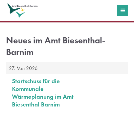
Login
Benutzername
Neues im Amt Biesenthal-
Barnim
Passwort
27. Mai 2026
Startschuss für die
Kommunale
Wärmeplanung im Amt
Anmelden
Biesenthal Barnim
Register
|
Lost your password?
Support