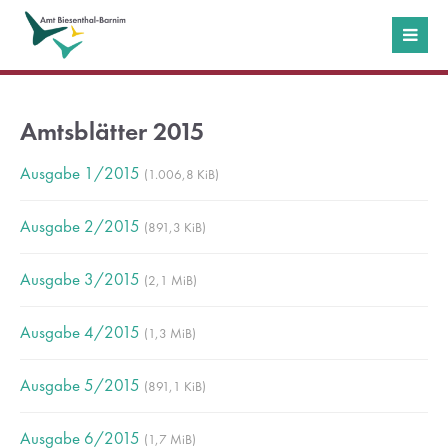
Login
Benutzername
Amtsblätter 2015
Ausgabe 1/2015
(1.006,8 KiB)
Passwort
Ausgabe 2/2015
(891,3 KiB)
Ausgabe 3/2015
(2,1 MiB)
Anmelden
Ausgabe 4/2015
(1,3 MiB)
Register
|
Lost your password?
Ausgabe 5/2015
(891,1 KiB)
Support
Ausgabe 6/2015
(1,7 MiB)