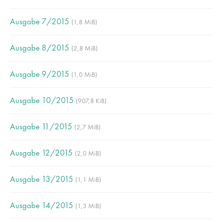
Lorem ipsum dolor sit amet:
Ausgabe 7/2015
(1,8 MiB)
Ausgabe 8/2015
(2,8 MiB)
24h
/ 365days
Ausgabe 9/2015
(1,0 MiB)
We offer support for our customers
Ausgabe 10/2015
(907,8 KiB)
Mon - Fri 8:00am - 5:00pm
(GMT +1)
Ausgabe 11/2015
(2,7 MiB)
Get in touch
Ausgabe 12/2015
Cybersteel Inc.
(2,0 MiB)
376-293 City Road, Suite 600
Ausgabe 13/2015
San Francisco, CA 94102
(1,1 MiB)
Ausgabe 14/2015
(1,3 MiB)
Have any questions?
+44 1234 567 890