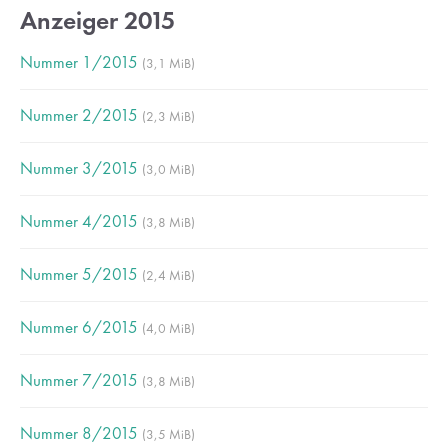
Anzeiger 2015
Drop us a line
Nummer 1/2015
(3,1 MiB)
info@yourdomain.com
Nummer 2/2015
(2,3 MiB)
About us
Nummer 3/2015
Lorem ipsum dolor sit amet, consectetuer adipiscing
(3,0 MiB)
elit.
Nummer 4/2015
(3,8 MiB)
Aenean commodo ligula eget dolor. Aenean massa. Cum
sociis natoque penatibus et magnis dis parturient montes,
Nummer 5/2015
(2,4 MiB)
nascetur ridiculus mus. Donec quam felis, ultricies nec.
Nummer 6/2015
(4,0 MiB)
Nummer 7/2015
(3,8 MiB)
Nummer 8/2015
(3,5 MiB)