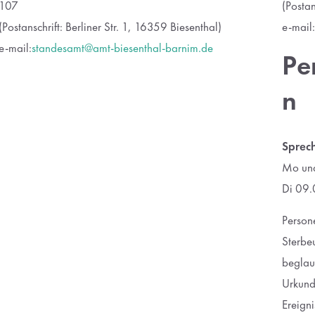
107
(Postan
(Postanschrift: Berliner Str. 1, 16359 Biesenthal)
e-mail:
e-mail:
standesamt@amt-biesenthal-barnim.de
Pe
n
Sprech
Mo und
Di 09.
Person
Sterbe
beglaub
Urkund
Ereigni