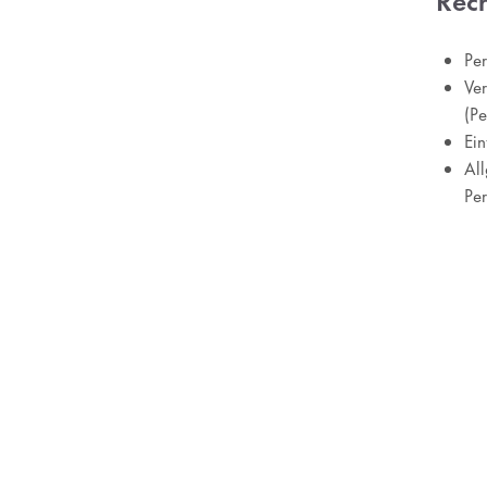
Rec
Pe
Ver
(Pe
Ei
All
Pe