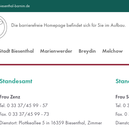
iesenthal-barnim.de
port
Get in touch
Die barrierefreie Homepage befindet sich für Sie im Aufbau.
sum dolor sit amet:
Cybersteel Inc.
376-293 City Road, Suite 600
San Francisco, CA 94102
Stadt Biesenthal
Marienwerder
Breydin
Melchow
4h
Have any questions?
/ 365days
+44 1234 567 890
Standesamt
Stan
Drop us a line
info@yourdomain.com
Frau Zenz
Frau S
 support for our customers
ri 8:00am - 5:00pm
(GMT
Tel. 0 33 37/45 99 - 57
Tel. 0
Fax. 0 33 37/45 99 - 73
Fax. 0
Dienstort: Plottkeallee 5 in 16359 Biesenthal, Zimmer
Dienst