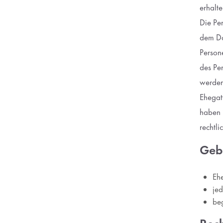
erhalte
Die Per
dem Da
Person
des Pe
werden,
Ehegat
haben 
rechtli
Geb
Eh
je
beg