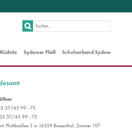
About us
Lorem ipsum dolor sit amet,
consectetuer adipiscing elit.
Rüdnitz
Sydower Fließ
Schulverband Sydow
Aenean commodo ligula eget dolor.
Aenean massa. Cum sociis natoque
penatibus et magnis dis parturient
montes, nascetur ridiculus mus. Donec
desamt
quam felis, ultricies nec.
öllner
 33 37/45 99 - 75
 33 37/45 99 - 73
ort: Plottkeallee 5 in 16359 Biesenthal, Zimmer 107